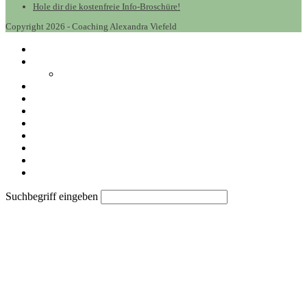
Hole dir die kostenfreie Info-Broschüre!
Copyright 2026 - Coaching Alexandra Viefeld
Heile die Last Deiner Vergangenheit
Spiritualität
Lenormand-Bildkarten
Erfolg im Beruf
Termine
Preise
Mein beruflicher Werdegang
Über mich privat
Datenschutz
Impressum
Kontakt
Suchbegriff eingeben